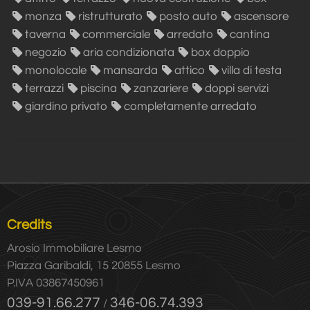
monza
ristrutturato
posto auto
ascensore
taverna
commerciale
arredato
cantina
negozio
aria condizionata
box doppio
monolocale
mansarda
attico
villa di testa
terrazzi
piscina
zanzariere
doppi servizi
giardino privato
completamente arredato
Credits
Arosio Immobiliare Lesmo
Piazza Garibaldi, 15 20855 Lesmo
P.IVA 03867450961
039-91.66.277
346-06.74.393
/