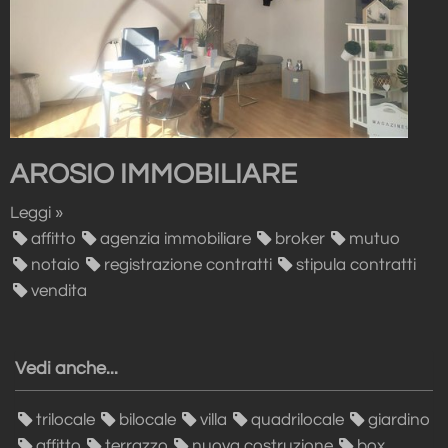
AROSIO IMMOBILIARE
Leggi »
affitto
agenzia immobiliare
broker
mutuo
notaio
registrazione contratti
stipula contratti
vendita
Vedi anche...
trilocale
bilocale
villa
quadrilocale
giardino
affitto
terrazzo
nuova costruzione
box